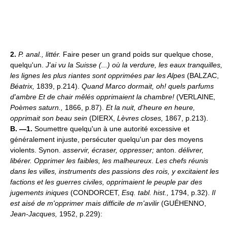
2.
P. anal.,
littér.
Faire peser un grand poids sur quelque chose,
quelqu'un.
J'ai vu la Suisse (...) où la verdure, les eaux tranquilles,
les lignes les plus riantes sont opprimées par les Alpes
(BALZAC,
Béatrix,
1839, p.214).
Quand Marco dormait, oh! quels parfums
d'ambre Et de chair mêlés opprimaient la chambre!
(VERLAINE,
Poèmes saturn.,
1866, p.87).
Et la nuit, d'heure en heure,
opprimait son beau sein
(DIERX,
Lèvres closes,
1867, p.213).
B. —1.
Soumettre quelqu'un à une autorité excessive et
généralement injuste, persécuter quelqu'un par des moyens
violents. Synon.
asservir, écraser, oppresser;
anton.
délivrer,
libérer.
Opprimer les faibles, les malheureux
.
Les chefs réunis
dans les villes, instruments des passions des rois, y excitaient les
factions et les guerres civiles, opprimaient le peuple par des
jugements iniques
(CONDORCET,
Esq. tabl. hist.,
1794, p.32).
Il
est aisé de m'opprimer mais difficile de m'avilir
(GUÉHENNO,
Jean-Jacques,
1952, p.229):