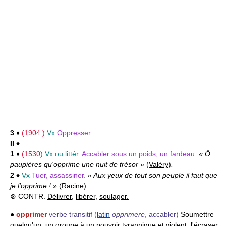
3
♦
(1904 )
Vx
Oppresser.
II
♦
1
♦
(1530)
Vx ou littér.
Accabler sous un poids, un fardeau.
« Ô
paupières qu'opprime une nuit de trésor »
(
Valéry
)
.
2
♦
Vx
Tuer, assassiner.
« Aux yeux de tout son peuple il faut que
je l'opprime ! »
(
Racine
)
.
⊗ CONTR.
Délivrer
,
libérer
,
soulager.
●
opprimer
verbe transitif
(
latin
opprimere
, accabler)
Soumettre
quelqu'un, un groupe à un pouvoir tyrannique et violent, l'écraser