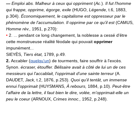
—
Emploi abs.
Malheur à ceux qui oppriment
(
Ac.
).
Il fut l'homme
qui frappe, opprime, égorge, exile
(HUGO,
Légende,
t.6, 1883,
p.304).
Économiquement, le capitalisme est oppresseur par le
phénomène de l'accumulation. Il opprime par ce qu'il est
(CAMUS,
Homme rév.,
1951, p.270):
•
2. ... pendant ce long changement, la noblesse a cessé d'être
cette monstrueuse réalité féodale qui pouvait
opprimer
impunément...
SIEYÈS,
Tiers état,
1789, p.49.
2.
Accabler (
quelqu'un
) de tourments, faire souffrir à l'excès.
Synon.
écraser, étouffer.
Bélisaire avait à côté de lui un de ces
messieurs qui l'accablait, l'opprimait d'une sainte terreur
(A.
DAUDET,
Jack,
t.2, 1876, p.253).
Quoi qu'il tentât, un immense
ennui l'opprimait
(HUYSMANS,
À rebours,
1884, p.10).
Peut-être
l'affaire de la lettre, il faut bien le dire, volée, m'opprimait-elle un
peu le coeur
(ARNOUX,
Crimes innoc.,
1952, p.248).