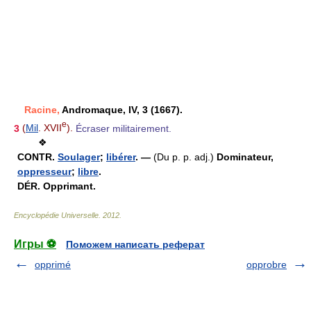
Racine,
Andromaque, IV, 3 (1667).
e
3
(
Mil
. XVII
).
Écraser militairement.
❖
CONTR.
Soulager
;
libérer
. —
(Du p. p. adj.)
Dominateur,
oppresseur
;
libre
.
DÉR.
Opprimant.
Encyclopédie Universelle
.
2012
.
Игры ⚽
Поможем написать реферат
opprimé
opprobre