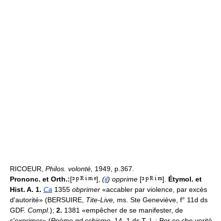
RICOEUR,
Philos. volonté,
1949, p.367.
Prononc. et Orth.:
[
],
(
il
) opprime
[
].
Étymol. et
Hist. A. 1.
Ca
1355
obprimer
«accabler par violence, par excès
d'autorité» (BERSUIRE,
Tite-Live,
ms. Ste Geneviève, f° 11d ds
GDF.
Compl.
);
2.
1381 «empêcher de se manifester, de
s'exprimer» (
Poème gd schisme,
14, 1 ds T.-L.: Por ce che verité