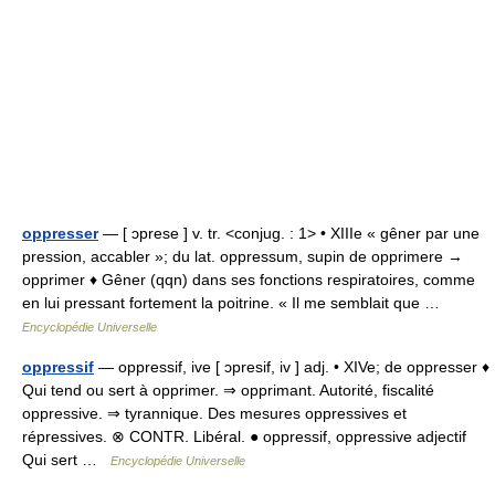
oppresser
— [ ɔprese ] v. tr. <conjug. : 1> • XIIIe « gêner par une
pression, accabler »; du lat. oppressum, supin de opprimere →
opprimer ♦ Gêner (qqn) dans ses fonctions respiratoires, comme
en lui pressant fortement la poitrine. « Il me semblait que …
Encyclopédie Universelle
oppressif
— oppressif, ive [ ɔpresif, iv ] adj. • XIVe; de oppresser ♦
Qui tend ou sert à opprimer. ⇒ opprimant. Autorité, fiscalité
oppressive. ⇒ tyrannique. Des mesures oppressives et
répressives. ⊗ CONTR. Libéral. ● oppressif, oppressive adjectif
Qui sert …
Encyclopédie Universelle