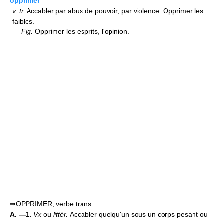
opprimer
v.
tr.
Accabler par abus de pouvoir, par violence. Opprimer les
faibles.
—
Fig.
Opprimer les esprits, l'opinion.
⇒OPPRIMER, verbe trans.
A. —1.
Vx
ou
littér.
Accabler quelqu'un sous un corps pesant ou