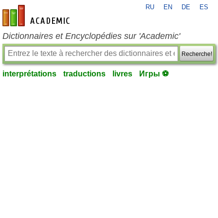
RU
EN
DE
ES
fr-academic.com
Dictionnaires et Encyclopédies sur 'Academic'
Recherche!
interprétations
traductions
livres
Игры ⚽