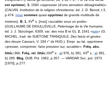
est oprimee
);
3.
1560 «oppresser (d'une sensation désagréable)»
(CALVIN,
Institution de la religion chrestienne,
éd. J.-D. Benoit, t.3,
p.474:
nous
sommes
quasi
opprimez
de grande multitude de
e
misères).
B. 1.
XV
s. [mss] «accabler sous un poids»
(GUILLAUME DE DIGULLEVILLE,
Pelerinage de la Vie humaine,
éd. J. J. Stürzinger, 6309, var. des mss B et G);
2.
1541 «
tuer
» (G.
MICHEL, trad. de SUETONE TRANQUILE,
Des faictz et gestes
des douze Caesars,
V, 184 r° ds HUG.). Empr. au lat.
opprimere
«presser, comprimer; faire pression sur, accabler».
Fréq. abs.
e
e
littér.:
366.
Fréq. rel. littér.:
XIX
s.:
a
) 976, b) 381; XX
s.:
a
) 381,
b) 289.
Bbg.
DUB. Pol. 1962, p.357. — VARDAR Soc. pol. 1973
[1970], p.277.