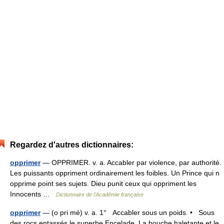
Regardez d'autres dictionnaires:
opprimer
— OPPRIMER. v. a. Accabler par violence, par authorité.
Les puissants oppriment ordinairement les foibles. Un Prince qui n
opprime point ses sujets. Dieu punit ceux qui oppriment les
Innocents …
Dictionnaire de l'Académie française
opprimer
— (o pri mé) v. a. 1° Accabler sous un poids. • Sous
des rocs entassés le superbe Encelade, La bouche haletante et le