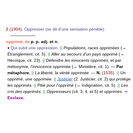
2
(1904).
Oppresser (se dit d'une sensation pénible).
——————
opprimé, ée
p. p. adj. et n.
♦
Qui subit une oppression.
||
Populations, races opprimées
(→
Étranglement, cit. 5).
||
Aller au secours d'un pays opprimé
(→
Héroïque, cit. 23).
||
Défendre les innocents opprimés,
et par
métonymie,
l'innocence opprimée
(→ Ministère, cit. 1).
—
Par
métaphore.
||
La liberté, la vérité opprimée.
—
N.
(1535).
||
Un
opprimé, une opprimée.
||
Justicier
(2. Justicier, cit. 2)
qui protège
les opprimés.
||
Pitié pour l'opprimé
(→ Indignation, cit. 5).
||
Les
cris des opprimés.
||
Oppresseurs
(cit. 3, 4, et 5)
et opprimés.
⇒
Esclave.