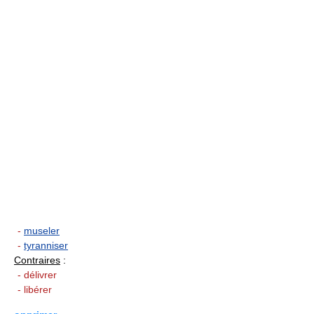
-
museler
-
tyranniser
Contraires
:
- délivrer
- libérer