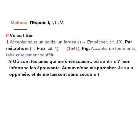
Malraux,
l'Espoir, I, I, II, V.
———
II
Vx ou littér.
1
Accabler sous un poids, un fardeau (→ Empêcher, cit. 19).
Par
métaphore
(→ Faix, cit. 4).
—
(1541).
Fig.
Accabler de tourments,
faire cruellement souffrir.
9
Où sont les amis qui me chérissaient, où sont-ils ? mon
infortune les épouvante. Aucun n'ose m'approcher. Je suis
opprimée, et ils me laissent sans secours !