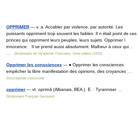
OPPRIMER
— v. a. Accabler par violence, par autorité. Les
puissants oppriment trop souvent les faibles. Il n était point de ces
princes qui oppriment leurs peuples, leurs sujets. Opprimer l
innocence. Il se prend aussi absolument. Malheur à ceux qui…
…
Dictionnaire de l'Academie Francaise, 7eme edition (1835)
Opprimer les consciences
— ● Opprimer les consciences
empêcher la libre manifestation des opinions, des croyances …
Encyclopédie Universelle
opprimer
— vt. oprimâ (Albanais, BEA.). E. : Tyranniser …
Dictionnaire Français-Savoyard