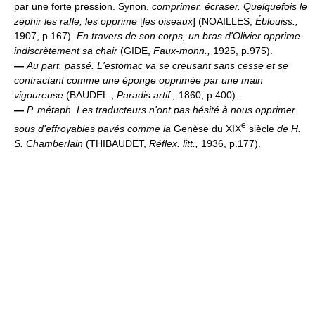
par une forte pression. Synon.
comprimer, écraser.
Quelquefois le
zéphir les rafle, les opprime
[
les oiseaux
] (NOAILLES,
Éblouiss.,
1907, p.167).
En travers de son corps, un bras d'Olivier opprime
indiscrètement sa chair
(GIDE,
Faux-monn.,
1925, p.975).
—
Au part. passé.
L'estomac va se creusant sans cesse et se
contractant comme une éponge opprimée par une main
vigoureuse
(BAUDEL.,
Paradis artif.,
1860, p.400).
—
P. métaph.
Les traducteurs n'ont pas hésité à nous opprimer
e
sous d'effroyables pavés comme la
Genèse du XIX
siècle
de H.
S. Chamberlain
(THIBAUDET,
Réflex. litt.,
1936, p.177).