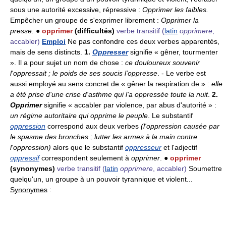
sous une autorité excessive, répressive :
Opprimer les faibles.
Empêcher un groupe de s'exprimer librement :
Opprimer la
presse.
●
opprimer
(difficultés)
verbe transitif
(
latin
opprimere
,
accabler)
Emploi
Ne pas confondre ces deux verbes apparentés,
mais de sens distincts.
1.
Oppresser
signifie « gêner, tourmenter
». Il a pour sujet un nom de chose :
ce douloureux souvenir
l'oppressait ; le poids de ses soucis l'oppresse
. - Le verbe est
aussi employé au sens concret de « gêner la respiration de » :
elle
a été prise d'une crise d'asthme qui l'a oppressée toute la nuit
.
2.
Opprimer
signifie « accabler par violence, par abus d'autorité » :
un régime autoritaire qui opprime le peuple
. Le substantif
oppression
correspond aux deux verbes
(l'oppression causée par
le spasme des bronches ; lutter les armes à la main contre
l'oppression)
alors que le substantif
oppresseur
et l'adjectif
oppressif
correspondent seulement à
opprimer
. ●
opprimer
(synonymes)
verbe transitif
(
latin
opprimere
, accabler)
Soumettre
quelqu'un, un groupe à un pouvoir tyrannique et violent...
Synonymes
: