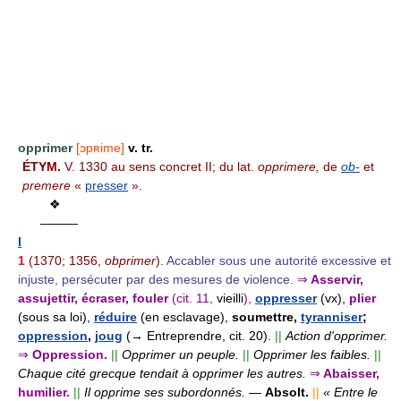
opprimer
[ɔpʀime]
v. tr.
ÉTYM.
V. 1330 au sens concret II; du lat.
opprimere,
de
ob-
et
premere
«
presser
».
❖
———
I
1
(1370; 1356,
obprimer
).
Accabler sous une autorité excessive et
injuste, persécuter par des mesures de violence.
⇒
Asservir,
assujettir, écraser, fouler
(cit. 11,
vieilli
),
oppresser
(vx),
plier
(sous sa loi),
réduire
(en esclavage),
soumettre,
tyranniser
;
oppression
,
joug
(→ Entreprendre, cit. 20).
||
Action d'opprimer.
⇒
Oppression.
||
Opprimer un peuple.
||
Opprimer les faibles.
||
Chaque cité grecque tendait à opprimer les autres.
⇒
Abaisser,
humilier.
||
Il opprime ses subordonnés.
—
Absolt.
||
« Entre le