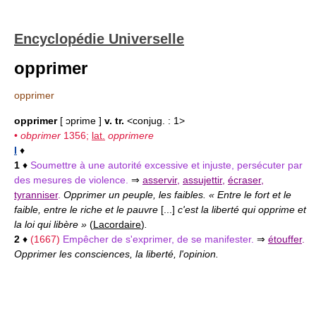
Encyclopédie Universelle
opprimer
opprimer
opprimer
[ ɔprime ]
v. tr.
<conjug. : 1>
•
obprimer
1356;
lat.
opprimere
I
♦
1
♦
Soumettre à une autorité excessive et injuste, persécuter par
des mesures de violence.
⇒
asservir
,
assujettir
,
écraser
,
tyranniser
.
Opprimer un peuple, les faibles. « Entre le fort et le
faible, entre le riche et le pauvre
[...]
c'est la liberté qui opprime et
la loi qui libère »
(
Lacordaire
)
.
2
♦
(1667)
Empêcher de s'exprimer, de se manifester.
⇒
étouffer
.
Opprimer les consciences, la liberté, l'opinion.