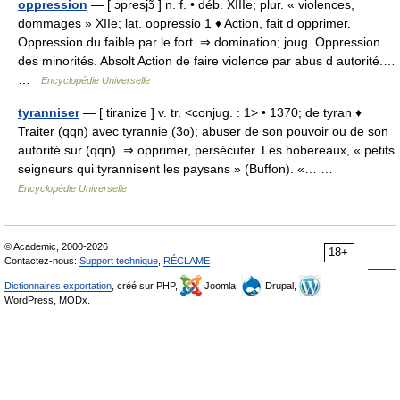
oppression
— [ ɔpresjɔ̃ ] n. f. • déb. XIIIe; plur. « violences,
dommages » XIIe; lat. oppressio 1 ♦ Action, fait d opprimer.
Oppression du faible par le fort. ⇒ domination; joug. Oppression
des minorités. Absolt Action de faire violence par abus d autorité.…
…
Encyclopédie Universelle
tyranniser
— [ tiranize ] v. tr. <conjug. : 1> • 1370; de tyran ♦
Traiter (qqn) avec tyrannie (3o); abuser de son pouvoir ou de son
autorité sur (qqn). ⇒ opprimer, persécuter. Les hobereaux, « petits
seigneurs qui tyrannisent les paysans » (Buffon). «… …
Encyclopédie Universelle
© Academic, 2000-2026
18+
Contactez-nous:
Support technique
,
RÉCLAME
Dictionnaires exportation
, créé sur PHP,
Joomla,
Drupal,
WordPress, MODx.