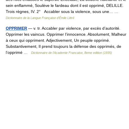
sein enflammé, Soulève le fardeau dont il est opprimé, DELILLE.
Trois règnes, IV. 2° Accabler sous la violence, sous une… …
Dictionnaire de la Langue Française d'Émile Littré
OPPRIMER
— v. tr. Accabler par violence, par excès d’autorité.
Opprimer les vaincus. Opprimer l’innocence. Absolument, Malheur
à ceux qui oppriment. Adjectivement, Un peuple opprimé.
Substantivement, Il prend toujours la défense des opprimés, de
l’opprimé …
Dictionnaire de l'Academie Francaise, 8eme edition (1935)