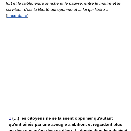
fort et le faible, entre le riche et le pauvre, entre le maître et le
serviteur, c'est la liberté qui opprime et la loi qui libère »
(
Lacordaire
).
1
(…) les citoyens ne se laissent opprimer qu'autant
qu'entraînés par une aveugle ambition, et regardant plus
au-dessous qu'au-dessus d'eux, la domination leur devient