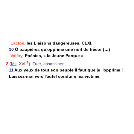
Laclos,
les Liaisons dangereuses, CLXI.
10
Ô paupières qu'opprime une nuit de trésor (…)
Valéry,
Poésies, « la Jeune Parque ».
e
2
(
Mil
. XVII
).
Tuer, assassiner.
11
Aux yeux de tout son peuple il faut que je l'opprime !
Laissez-moi vers l'autel conduire ma victime.